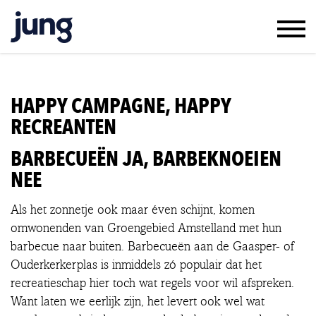
WERK & RESULTAAT
KLANTEN & JUNG
HAPPY CAMPAGNE, HAPPY
TEAM & VACATURES
RECREANTEN
CONTACT
BARBECUEËN JA, BARBEKNOEIEN
IN ENGLISH
NEE
Als het zonnetje ook maar éven schijnt, komen
omwonenden van Groengebied Amstelland met hun
barbecue naar buiten. Barbecueën aan de Gaasper- of
Ouderkerkerplas is inmiddels zó populair dat het
recreatieschap hier toch wat regels voor wil afspreken.
Want laten we eerlijk zijn, het levert ook wel wat