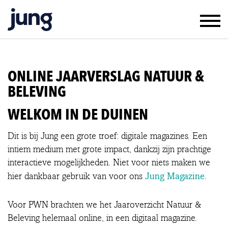
WERK & RESULTAAT
KLANTEN & JUNG
ONLINE JAARVERSLAG NATUUR &
TEAM & VACATURES
BELEVING
CONTACT
WELKOM IN DE DUINEN
IN ENGLISH
Dit is bij Jung een grote troef: digitale magazines. Een
intiem medium met grote impact, dankzij zijn prachtige
interactieve mogelijkheden. Niet voor niets maken we
Jung Magazine
hier dankbaar gebruik van voor ons
.
Voor PWN brachten we het Jaaroverzicht Natuur &
Beleving helemaal online, in een digitaal magazine.