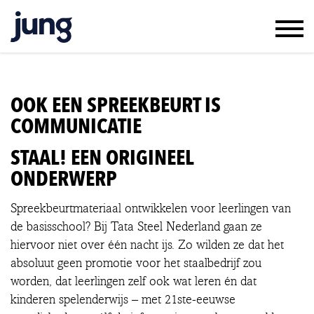
WERK & RESULTAAT
KLANTEN & JUNG
OOK EEN SPREEKBEURT IS
TEAM & VACATURES
COMMUNICATIE
CONTACT
STAAL! EEN ORIGINEEL
IN ENGLISH
ONDERWERP
Spreekbeurtmateriaal ontwikkelen voor leerlingen van
de basisschool? Bij Tata Steel Nederland gaan ze
hiervoor niet over één nacht ijs. Zo wilden ze dat het
absoluut geen promotie voor het staalbedrijf zou
worden, dat leerlingen zelf ook wat leren én dat
kinderen spelenderwijs – met 21ste-eeuwse